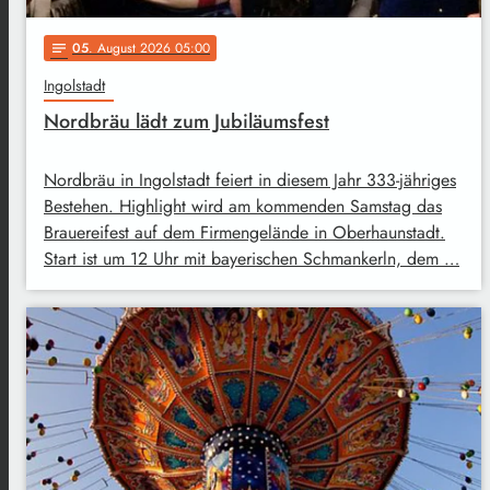
05
. August 2026 05:00
notes
Ingolstadt
Nordbräu lädt zum Jubiläumsfest
Nordbräu in Ingolstadt feiert in diesem Jahr 333-jähriges
Bestehen. Highlight wird am kommenden Samstag das
Brauereifest auf dem Firmengelände in Oberhaunstadt.
Start ist um 12 Uhr mit bayerischen Schmankerln, dem …