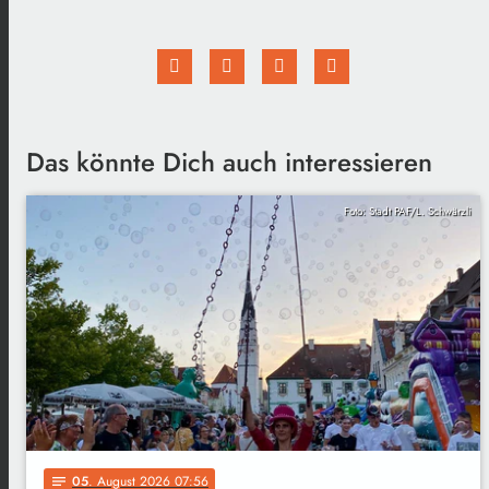
Das könnte Dich auch interessieren
Foto: Stadt PAF/L. Schwärzli
05
. August 2026 07:56
notes