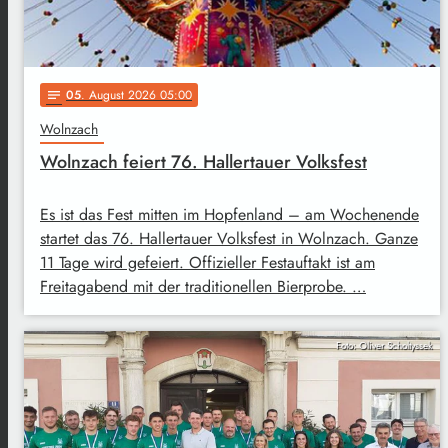
05
. August 2026 05:00
notes
Wolnzach
Wolnzach feiert 76. Hallertauer Volksfest
Es ist das Fest mitten im Hopfenland – am Wochenende
startet das 76. Hallertauer Volksfest in Wolnzach. Ganze
11 Tage wird gefeiert. Offizieller Festauftakt ist am
Freitagabend mit der traditionellen Bierprobe. …
Foto: Oliver Scholtyssek