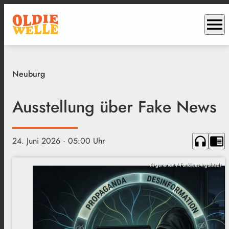
menu
Neuburg
Ausstellung über Fake News
headphones
chrome_reader_mode
24. Juni 2026
· 05:00 Uhr
KI generiert / Funkhaus Ingolstadt