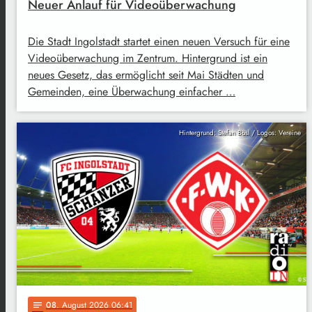
Neuer Anlauf für Videoüberwachung
Die Stadt Ingolstadt startet einen neuen Versuch für eine
Videoüberwachung im Zentrum. Hintergrund ist ein
neues Gesetz, das ermöglicht seit Mai Städten und
Gemeinden, eine Überwachung einfacher …
Hintergrund: Stefan Bösl / Logos: Vereine
08
. August 2026 06:41
notes