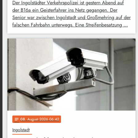
Der Ingolstädter Verkehrspolizei ist gestern Abend auf
der B16a ein Geisterfahrer ins Netz gegangen. Der
Senior war zwischen Ingolstadt und Großmehring auf der
falschen Fahrbahn unterwegs. Eine Streifenbesatzung …
08
. August 2026 06:42
notes
Ingolstadt