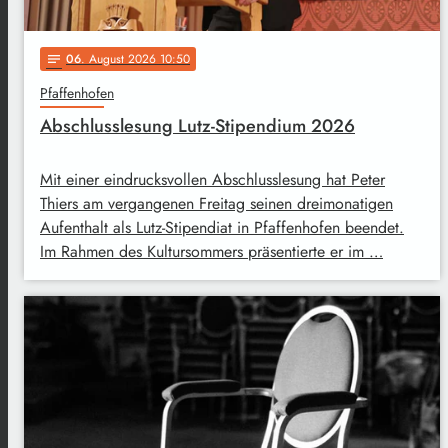
06
. August 2026 10:50
notes
Pfaffenhofen
Abschlusslesung Lutz-Stipendium 2026
Mit einer eindrucksvollen Abschlusslesung hat Peter
Thiers am vergangenen Freitag seinen dreimonatigen
Aufenthalt als Lutz-Stipendiat in Pfaffenhofen beendet.
Im Rahmen des Kultursommers präsentierte er im …