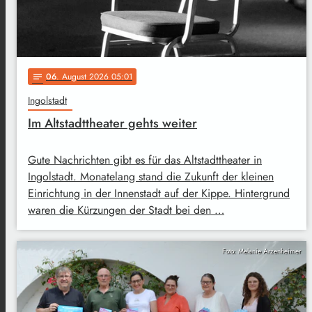
06
. August 2026 05:01
notes
Ingolstadt
Im Altstadttheater gehts weiter
Gute Nachrichten gibt es für das Altstadttheater in
Ingolstadt. Monatelang stand die Zukunft der kleinen
Einrichtung in der Innenstadt auf der Kippe. Hintergrund
waren die Kürzungen der Stadt bei den …
Foto: Melanie Arzenheimer