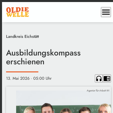
menu
Landkreis Eichstätt
Ausbildungskompass
erschienen
headphones
chrome_reader_mode
13. Mai 2026
· 05:00 Uhr
Agentur für Arbeit IN