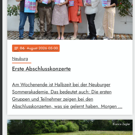
06
. August 2026 05:00
notes
Neuburg
Erste Abschlusskonzerte
Am Wochenende ist Halbzeit bei der Neuburger
Sommerakademie. Das bedeutet auch: Die ersten
Gruppen und Teilnehmer zeigen bei den
Abschlusskonzerten, was sie gelernt haben. Morgen …
Bianca Zagler