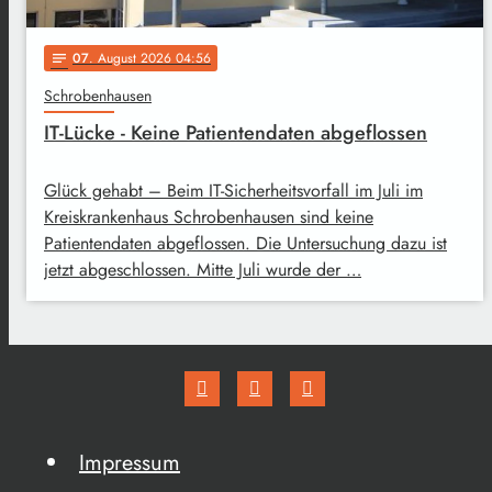
07
. August 2026 04:56
notes
Schrobenhausen
IT-Lücke - Keine Patientendaten abgeflossen
Glück gehabt – Beim IT-Sicherheitsvorfall im Juli im
Kreiskrankenhaus Schrobenhausen sind keine
Patientendaten abgeflossen. Die Untersuchung dazu ist
jetzt abgeschlossen. Mitte Juli wurde der …
Impressum