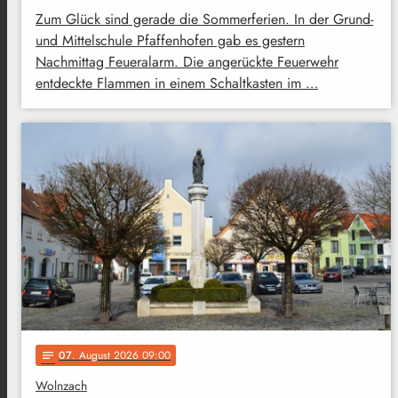
Zum Glück sind gerade die Sommerferien. In der Grund-
und Mittelschule Pfaffenhofen gab es gestern
Nachmittag Feueralarm. Die angerückte Feuerwehr
entdeckte Flammen in einem Schaltkasten im …
07
. August 2026 09:00
notes
Wolnzach