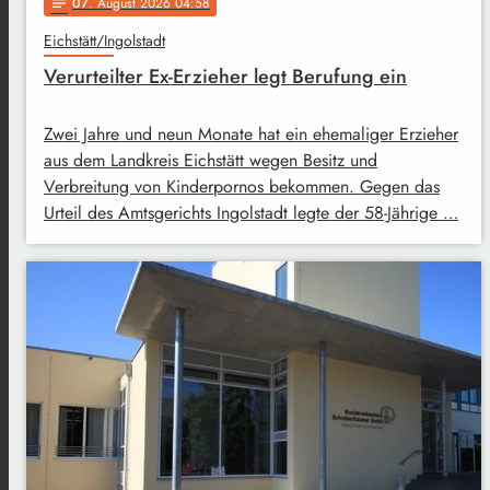
07
. August 2026 04:58
notes
Eichstätt/Ingolstadt
Verurteilter Ex-Erzieher legt Berufung ein
Zwei Jahre und neun Monate hat ein ehemaliger Erzieher
aus dem Landkreis Eichstätt wegen Besitz und
Verbreitung von Kinderpornos bekommen. Gegen das
Urteil des Amtsgerichts Ingolstadt legte der 58-Jährige …