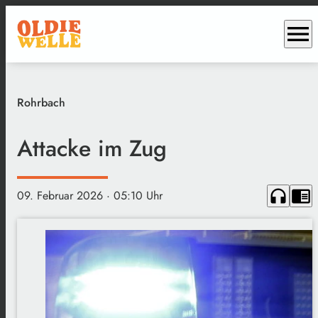
menu
Rohrbach
Attacke im Zug
headphones
chrome_reader_mode
09. Februar 2026
· 05:10 Uhr