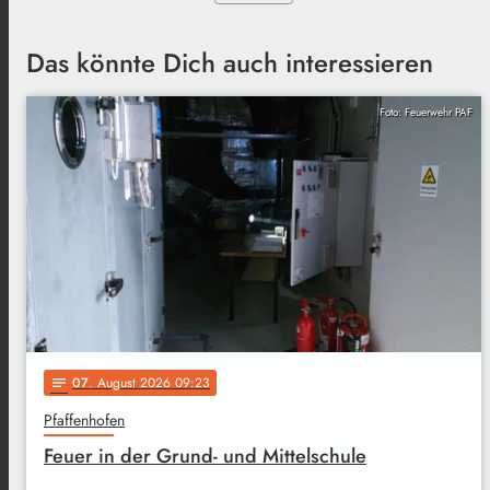
Das könnte Dich auch interessieren
Foto: Feuerwehr PAF
07
. August 2026 09:23
notes
Pfaffenhofen
Feuer in der Grund- und Mittelschule