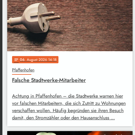
06
. August 2026 14:18
notes
Pfaffenhofen
Falsche Stadtwerke-Mitarbeiter
Achtung in Pfaffenhofen – die Stadtwerke warnen hier
vor falschen Mitarbeitern, die sich Zutritt zu Wohnungen
verschaffen wollen. Häufig begründen sie ihren Besuch
damit, den Stromzähler oder den Hausanschluss …