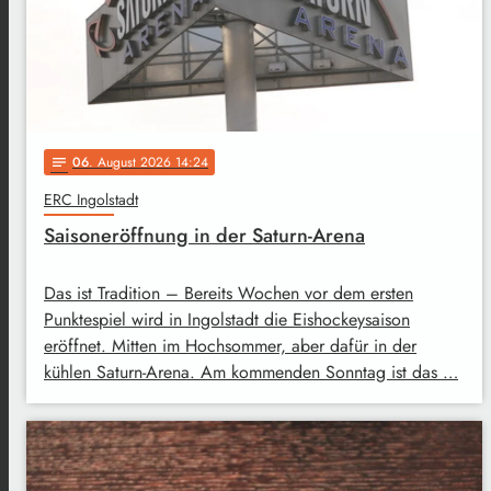
06
. August 2026 14:24
notes
ERC Ingolstadt
Saisoneröffnung in der Saturn-Arena
Das ist Tradition – Bereits Wochen vor dem ersten
Punktespiel wird in Ingolstadt die Eishockeysaison
eröffnet. Mitten im Hochsommer, aber dafür in der
kühlen Saturn-Arena. Am kommenden Sonntag ist das …