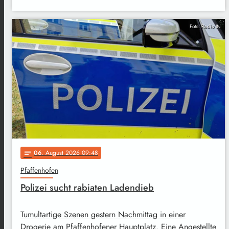
Foto: Radio IN
06
. August 2026 09:48
notes
Pfaffenhofen
Polizei sucht rabiaten Ladendieb
Tumultartige Szenen gestern Nachmittag in einer
Drogerie am Pfaffenhofener Hauptplatz. Eine Angestellte