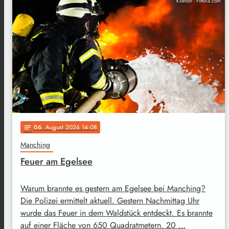
Kzenon - Fotolia.com
06
. August 2026 14:08
notes
Manching
Feuer am Egelsee
Warum brannte es gestern am Egelsee bei Manching?
Die Polizei ermittelt aktuell. Gestern Nachmittag Uhr
wurde das Feuer in dem Waldstück entdeckt. Es brannte
auf einer Fläche von 650 Quadratmetern. 20 …