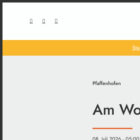
Sta
Pfaffenhofen
Am Woc
08. Juli 2026
· 05:00