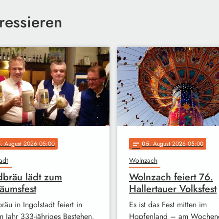
ressieren
5
. August 2026 05:00
05
. August 2026 05:00
notes
adt
Wolnzach
bräu lädt zum
Wolnzach feiert 76.
läumsfest
Hallertauer Volksfest
äu in Ingolstadt feiert in
Es ist das Fest mitten im
m Jahr 333-jähriges Bestehen.
Hopfenland – am Wochen