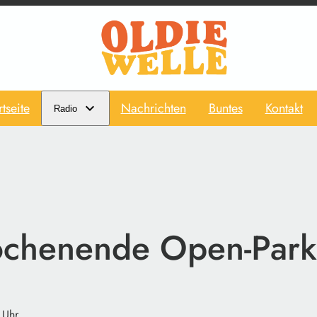
rtseite
Nachrichten
Buntes
Kontakt
Radio
henende Open-Park-F
 Uhr