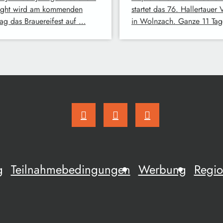
ight wird am kommenden
startet das 76. Hallertauer 
ag das Brauereifest auf …
in Wolnzach. Ganze 11 Ta
g
Teilnahmebedingungen
Werbung
Regio