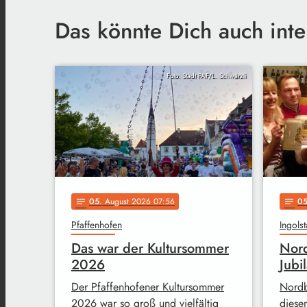
Das könnte Dich auch inte
Foto: Stadt PAF/L. Schwärzli
05
. August 2026 07:56
0
notes
notes
Pfaffenhofen
Ingolst
Das war der Kultursommer
Nord
2026
Jubi
Der Pfaffenhofener Kultursommer
Nordbr
2026 war so groß und vielfältig
diese