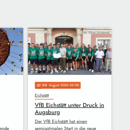
Foto: Oliver Scholtyssek
05
. August 2026 05:00
notes
Eichstätt
VfB Eichstätt unter Druck in
Augsburg
Der VfB Eichstätt hat einen
ende
semioptimalen Start in die neue