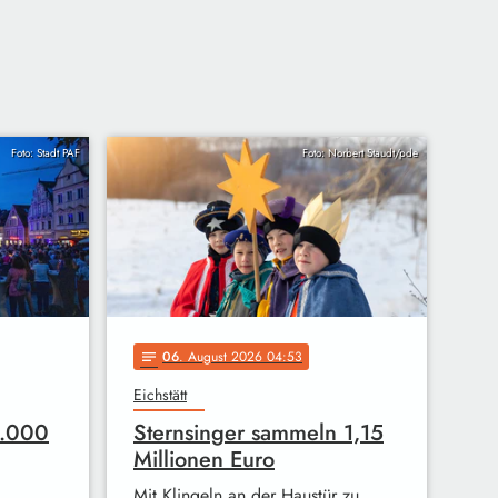
Foto: Stadt PAF
Foto: Norbert Staudt/pde
06
. August 2026 04:53
notes
Eichstätt
4.000
Sternsinger sammeln 1,15
Millionen Euro
Mit Klingeln an der Haustür zu