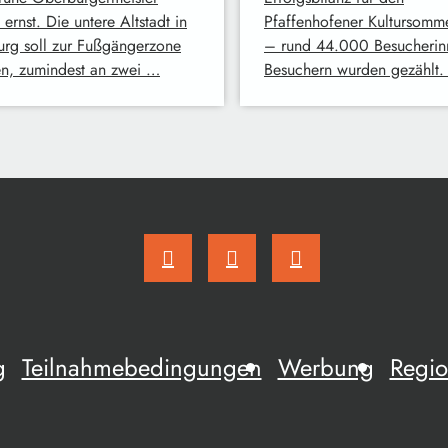
ernst. Die untere Altstadt in
Pfaffenhofener Kultursom
rg soll zur Fußgängerzone
– rund 44.000 Besucherin
n, zumindest an zwei …
Besuchern wurden gezählt
g
Teilnahmebedingungen
Werbung
Regio