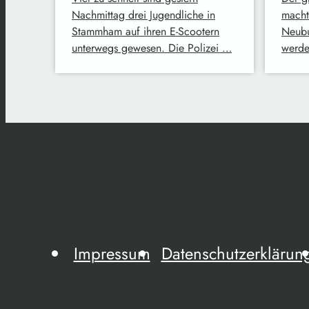
Nachmittag drei Jugendliche in
macht 
Stammham auf ihren E-Scootern
Neubu
unterwegs gewesen. Die Polizei …
werde
Impressum
Datenschutzerklärun