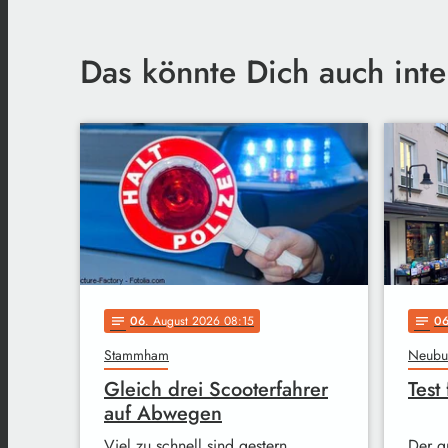
Das könnte Dich auch inte
06
. August 2026 08:15
0
notes
notes
Stammham
Neubu
Gleich drei Scooterfahrer
Test
auf Abwegen
Viel zu schnell sind gestern
Der g