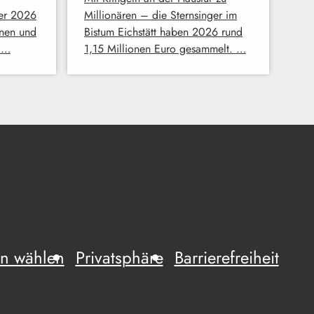
mer 2026
Millionären – die Sternsinger im
nen und
Bistum Eichstätt haben 2026 rund
. …
1,15 Millionen Euro gesammelt. …
n wählen
Privatsphäre
Barrierefreiheit