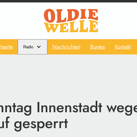
rtseite
Nachrichten
Buntes
Kontakt
Radio
ntag Innenstadt weg
uf gesperrt