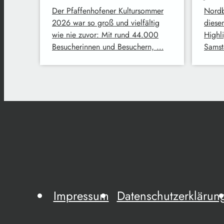
Der Pfaffenhofener Kultursommer
Nordbr
2026 war so groß und vielfältig
diese
wie nie zuvor: Mit rund 44.000
Highl
Besucherinnen und Besuchern, …
Samst
Impressum
Datenschutzerklärun