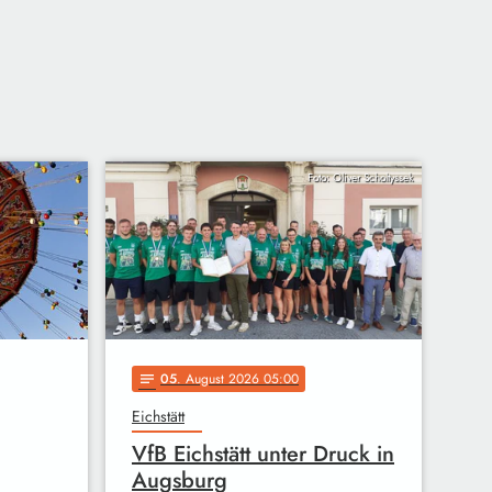
Foto: Oliver Scholtyssek
05
. August 2026 05:00
notes
Eichstätt
VfB Eichstätt unter Druck in
Augsburg