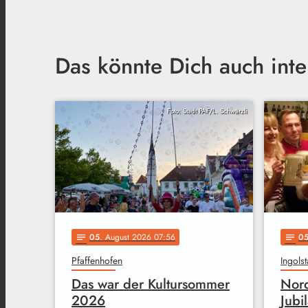
Das könnte Dich auch inte
Foto: Stadt PAF/L. Schwärzli
05
. August 2026 07:56
0
notes
notes
Pfaffenhofen
Ingolst
Das war der Kultursommer
Nord
2026
Jubi