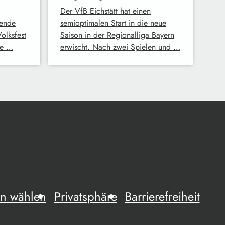
Der VfB Eichstätt hat einen
ende
semioptimalen Start in die neue
Volksfest
Saison in der Regionalliga Bayern
ge …
erwischt. Nach zwei Spielen und …
n wählen
Privatsphäre
Barrierefreiheit