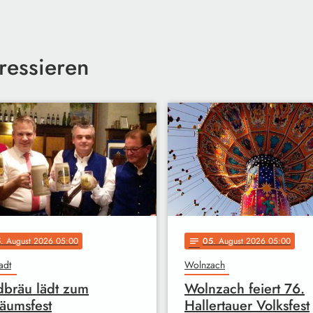
ressieren
5
. August 2026 05:00
05
. August 2026 05:00
notes
adt
Wolnzach
bräu lädt zum
Wolnzach feiert 76.
läumsfest
Hallertauer Volksfest