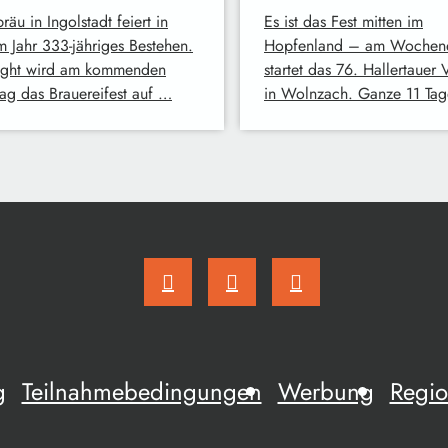
äu in Ingolstadt feiert in
Es ist das Fest mitten im
m Jahr 333-jähriges Bestehen.
Hopfenland – am Wochen
ight wird am kommenden
startet das 76. Hallertauer 
ag das Brauereifest auf …
in Wolnzach. Ganze 11 Ta
g
Teilnahmebedingungen
Werbung
Regio