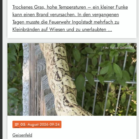
Trockenes Gras, hohe Temperaturen – ein kleiner Funke
kann einen Brand verursachen. In den vergangenen
Tagen musste die Feuerwehr Ingolstadt mehrfach zu
Kleinbränden auf Wiesen und zu unerlaubten …
Foto: Polizei Geisenfeld
05
. August 2026 09:24
notes
Geisenfeld