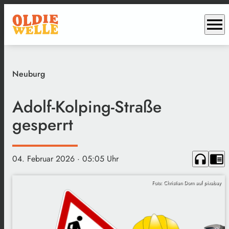
menu
Neuburg
Adolf-Kolping-Straße
gesperrt
headphones
chrome_reader_mode
04. Februar 2026
· 05:05 Uhr
Foto: Christian Dorn auf pixabay