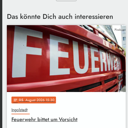
Das könnte Dich auch interessieren
Pixabay
05
. August 2026 15:30
notes
Ingolstadt
Feuerwehr bittet um Vorsicht