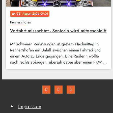
05
. August 2026 09:01
notes
Rennertshofen
Vorfahrt missachtet - Seniorin wird mitgeschleift
Mit schweren Verletzungen ist gestern Nachmittag in
Rennertshofen ein Unfall zwischen einem Fahrrad und
einem Auto zu Ende gegangen. Eine Radlerin wollte
nach rechts abbiegen, übersah dabei aber einen PKW …
Impressum