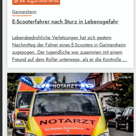
05
. August 2026 09:04
notes
Gaimersheim
E-Scooterfahrer nach Sturz in Lebensgefahr
Lebensbedrohliche Verletzungen hat sich gestern
Nachmittag der Fahrer eines E-Scooters in Gaimersheim
zugezogen. Der Jugendliche war zusammen mit einem
Freund auf dem Roller unterwegs, als er die Kontrolle …
Symbolbild