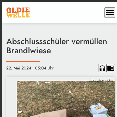
menu
Abschlussschüler vermüllen
Brandlwiese
headphones
chrome_reader_mode
22. Mai 2024
· 05:04 Uhr
Stadt Neuburg/Mahler