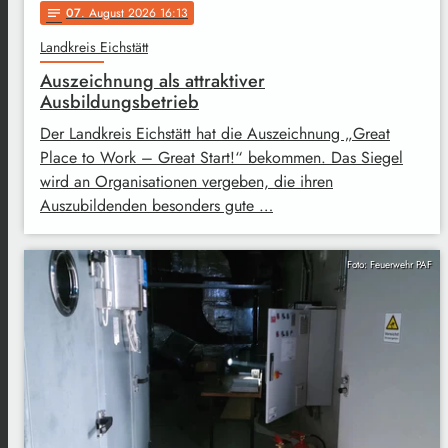
07
. August 2026 16:13
notes
Landkreis Eichstätt
Auszeichnung als attraktiver
Ausbildungsbetrieb
Der Landkreis Eichstätt hat die Auszeichnung „Great
Place to Work – Great Start!“ bekommen. Das Siegel
wird an Organisationen vergeben, die ihren
Auszubildenden besonders gute …
Foto: Feuerwehr PAF