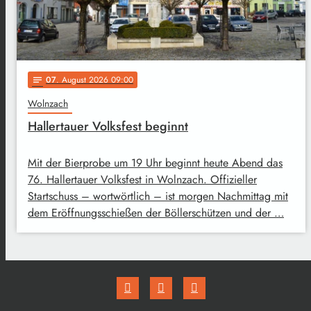
07
. August 2026 09:00
notes
Wolnzach
Hallertauer Volksfest beginnt
Mit der Bierprobe um 19 Uhr beginnt heute Abend das
76. Hallertauer Volksfest in Wolnzach. Offizieller
Startschuss – wortwörtlich – ist morgen Nachmittag mit
dem Eröffnungsschießen der Böllerschützen und der …