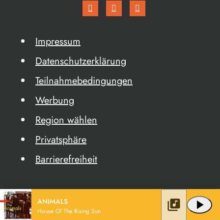
Impressum
Datenschutzerklärung
Teilnahmebedingungen
Werbung
Region wählen
Privatsphäre
Barrierefreiheit
ANIMALS
library_music
play_arrow
House Of The Rising Sun