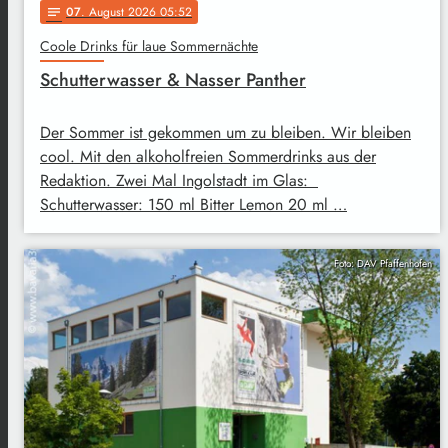
07
. August 2026 05:52
notes
Coole Drinks für laue Sommernächte
Schutterwasser & Nasser Panther
Der Sommer ist gekommen um zu bleiben. Wir bleiben
cool. Mit den alkoholfreien Sommerdrinks aus der
Redaktion. Zwei Mal Ingolstadt im Glas:
Schutterwasser: 150 ml Bitter Lemon 20 ml …
Foto: DAV Pfaffenhofen