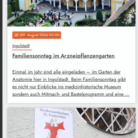
07
. August 2026 05:00
notes
Ingolstadt
Familiensonntag im Arzneipflanzengarten
Einmal im Jahr sind alle eingeladen – im Garten der
Anatomie hier in Ingolstadt. Beim Familiensonntag gibt
es nicht nur Einblicke ins medizinhistorische Museum
sondern auch Mitmach- und Bastelprogramm und eine …