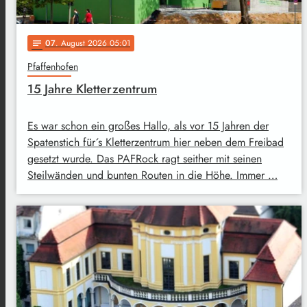
07
. August 2026 05:01
notes
Pfaffenhofen
15 Jahre Kletterzentrum
Es war schon ein großes Hallo, als vor 15 Jahren der
Spatenstich für´s Kletterzentrum hier neben dem Freibad
gesetzt wurde. Das PAFRock ragt seither mit seinen
Steilwänden und bunten Routen in die Höhe. Immer …