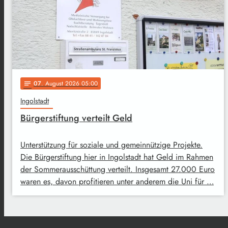
07
. August 2026 05:00
notes
Ingolstadt
Bürgerstiftung verteilt Geld
Unterstützung für soziale und gemeinnützige Projekte.
Die Bürgerstiftung hier in Ingolstadt hat Geld im Rahmen
der Sommerausschüttung verteilt. Insgesamt 27.000 Euro
waren es, davon profitieren unter anderem die Uni für …