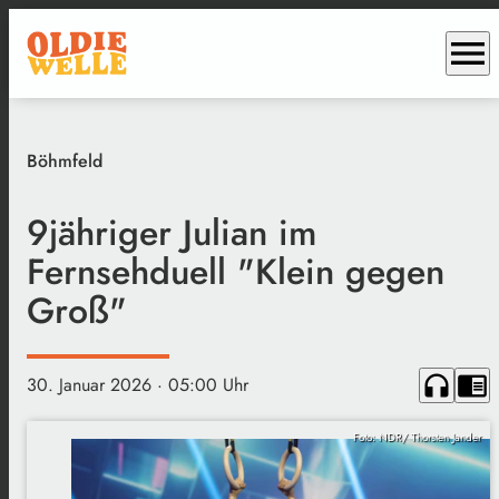
menu
Böhmfeld
9jähriger Julian im
Fernsehduell "Klein gegen
Groß"
headphones
chrome_reader_mode
30. Januar 2026
· 05:00 Uhr
Foto: NDR/ Thorsten Jander