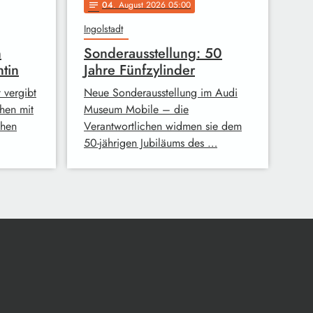
04
. August 2026 05:00
notes
Ingolstadt
n
Sonderausstellung: 50
ntin
Jahre Fünfzylinder
 vergibt
Neue Sonderausstellung im Audi
hen mit
Museum Mobile – die
chen
Verantwortlichen widmen sie dem
50-jährigen Jubiläums des …