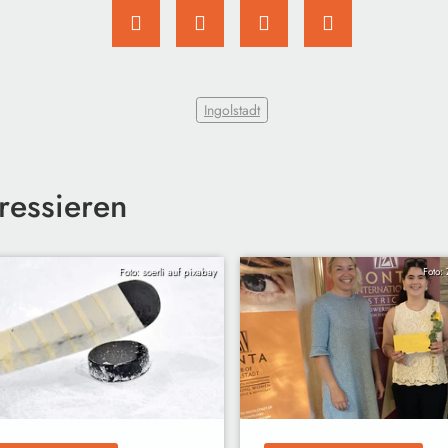
Ingolstadt
ressieren
Foto: soerli auf pixabay
Foto: