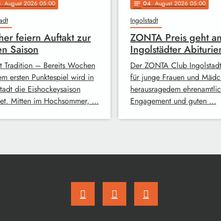
5
. August 2026 05:00
04
. August 2026 05:00
notes
adt
Ingolstadt
her feiern Auftakt zur
ZONTA Preis geht a
n Saison
Ingolstädter Abiturie
st Tradition – Bereits Wochen
Der ZONTA Club Ingolstadt
em ersten Punktespiel wird in
für junge Frauen und Mädc
stadt die Eishockeysaison
herausragedem ehrenamtli
net. Mitten im Hochsommer, …
Engagement und guten …