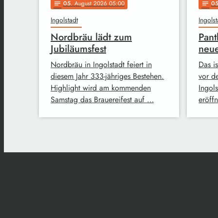
05
. August 2026 05:00
0
notes
notes
Ingolstadt
Ingolst
Nordbräu lädt zum
Pant
Jubiläumsfest
neue
Nordbräu in Ingolstadt feiert in
Das i
diesem Jahr 333-jähriges Bestehen.
vor d
Highlight wird am kommenden
Ingol
Samstag das Brauereifest auf …
eröff