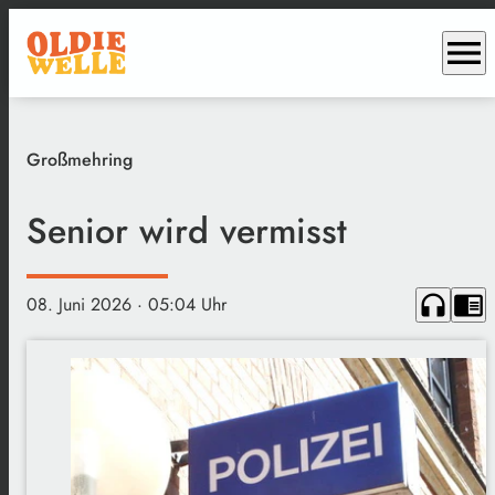
menu
Großmehring
Senior wird vermisst
headphones
chrome_reader_mode
08. Juni 2026
· 05:04 Uhr