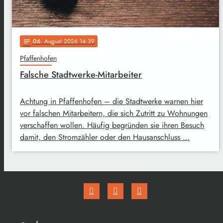
06
. August 2026 14:39
notes
Pfaffenhofen
Falsche Stadtwerke-Mitarbeiter
Achtung in Pfaffenhofen – die Stadtwerke warnen hier
vor falschen Mitarbeitern, die sich Zutritt zu Wohnungen
verschaffen wollen. Häufig begründen sie ihren Besuch
damit, den Stromzähler oder den Hausanschluss …