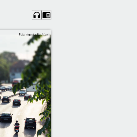
headphones
chrome_reader_mode
Foto: Agentur für Arbeit