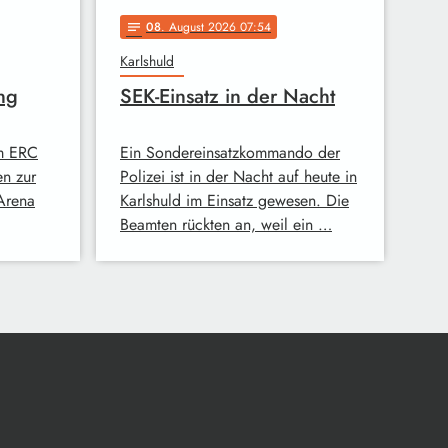
08
. August 2026 07:54
notes
Karlshuld
ng
SEK-Einsatz in der Nacht
im ERC
Ein Sondereinsatzkommando der
en zur
Polizei ist in der Nacht auf heute in
-Arena
Karlshuld im Einsatz gewesen. Die
Beamten rückten an, weil ein …