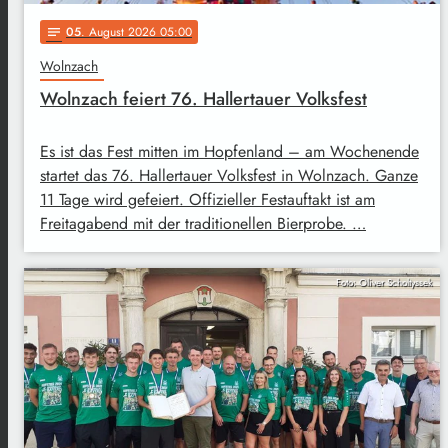
05
. August 2026 05:00
notes
Wolnzach
Wolnzach feiert 76. Hallertauer Volksfest
Es ist das Fest mitten im Hopfenland – am Wochenende
startet das 76. Hallertauer Volksfest in Wolnzach. Ganze
11 Tage wird gefeiert. Offizieller Festauftakt ist am
Freitagabend mit der traditionellen Bierprobe. …
Foto: Oliver Scholtyssek