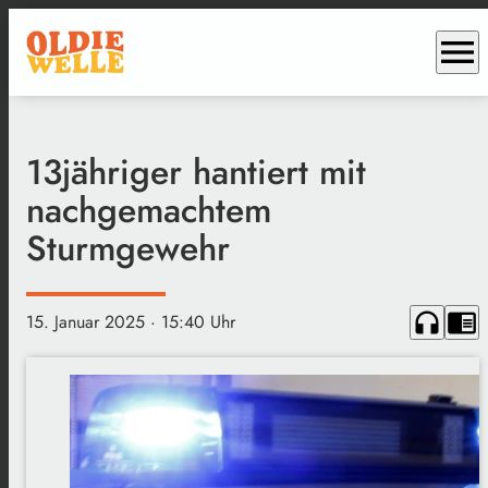
menu
13jähriger hantiert mit
nachgemachtem
Sturmgewehr
headphones
chrome_reader_mode
15. Januar 2025
· 15:40 Uhr