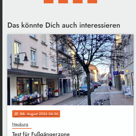
Das könnte Dich auch interessieren
06
. August 2026 04:56
notes
Neuburg
Test für Fußgängerzone