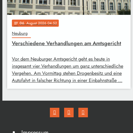
06
. August 2026 04:52
notes
Neuburg
Verschiedene Verhandlungen am Amtsgericht
Vor dem Neuburger Amtsgericht geht es heute in
insgesamt vier Verhandlungen um ganz unterschiedliche
Vergehen. Am Vormittag stehen Drogenbesitz und eine
Autofahrt in falscher Richtung in einer Einbahnstraße …
Impressum