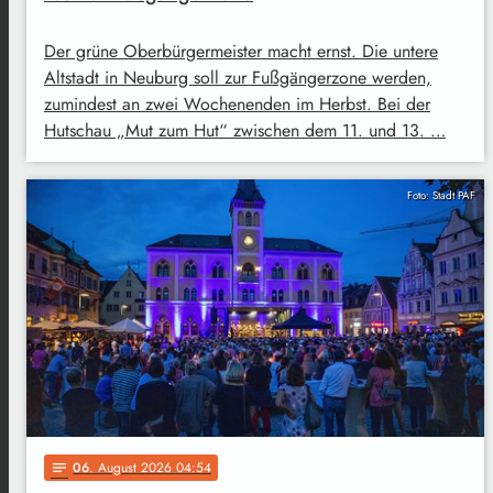
Der grüne Oberbürgermeister macht ernst. Die untere
Altstadt in Neuburg soll zur Fußgängerzone werden,
zumindest an zwei Wochenenden im Herbst. Bei der
Hutschau „Mut zum Hut“ zwischen dem 11. und 13. …
Foto: Stadt PAF
06
. August 2026 04:54
notes