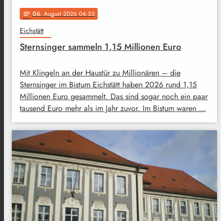
06
. August 2026 04:53
notes
Eichstätt
Sternsinger sammeln 1,15 Millionen Euro
Mit Klingeln an der Haustür zu Millionären – die
Sternsinger im Bistum Eichstätt haben 2026 rund 1,15
Millionen Euro gesammelt. Das sind sogar noch ein paar
tausend Euro mehr als im Jahr zuvor. Im Bistum waren …