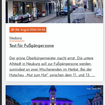
06
. August 2026 04:56
notes
Neuburg
Test für Fußgängerzone
Der grüne Oberbürgermeister macht ernst. Die untere
Altstadt in Neuburg soll zur Fußgängerzone werden,
zumindest an zwei Wochenenden im Herbst. Bei der
Hutschau „Mut zum Hut“ zwischen dem 11. und 13. …
Foto: Stadt PAF