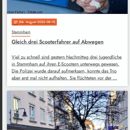
06
. August 2026 08:15
notes
Stammham
Gleich drei Scooterfahrer auf Abwegen
Viel zu schnell sind gestern Nachmittag drei Jugendliche
in Stammham auf ihren E-Scootern unterwegs gewesen.
Die Polizei wurde darauf aufmerksam, konnte das Trio
aber erst mal nicht aufhalten. Sie flüchteten vor der …