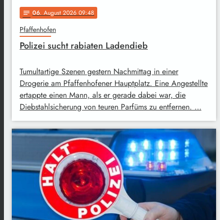
06
. August 2026 09:48
notes
Pfaffenhofen
Polizei sucht rabiaten Ladendieb
Tumultartige Szenen gestern Nachmittag in einer
Drogerie am Pfaffenhofener Hauptplatz. Eine Angestellte
ertappte einen Mann, als er gerade dabei war, die
Diebstahlsicherung von teuren Parfüms zu entfernen. …