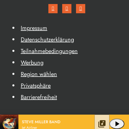
Impressum
Datenschutzerklärung
Teilnahmebedingungen
Werbung
Region wählen
Privatsphäre
Barrierefreiheit
STEVE MILLER BAND
library_music
play_arrow
Jet Airliner