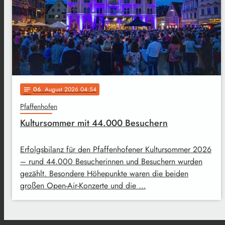
06
. August 2026 04:54
notes
Pfaffenhofen
Kultursommer mit 44.000 Besuchern
Erfolgsbilanz für den Pfaffenhofener Kultursommer 2026
– rund 44.000 Besucherinnen und Besuchern wurden
gezählt. Besondere Höhepunkte waren die beiden
großen Open-Air-Konzerte und die …