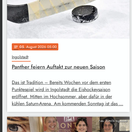
05
. August 2026 05:00
notes
Ingolstadt
Panther feiern Auftakt zur neuen Saison
Das ist Tradition – Bereits Wochen vor dem ersten
Punktespiel wird in Ingolstadt die Eishockeysaison
eröffnet. Mitten im Hochsommer, aber dafür in der
kühlen Saturn-Arena. Am kommenden Sonntag ist das …
Foto: ZONTA Ingolstadt