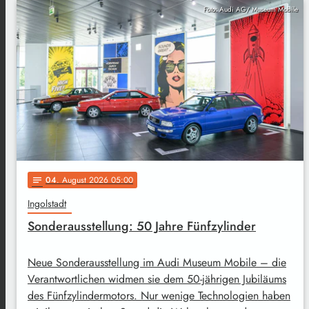
Foto: Audi AG/ Museum Mobile
04
. August 2026 05:00
notes
Ingolstadt
Sonderausstellung: 50 Jahre Fünfzylinder
Neue Sonderausstellung im Audi Museum Mobile – die
Verantwortlichen widmen sie dem 50-jährigen Jubiläums
des Fünfzylindermotors. Nur wenige Technologien haben