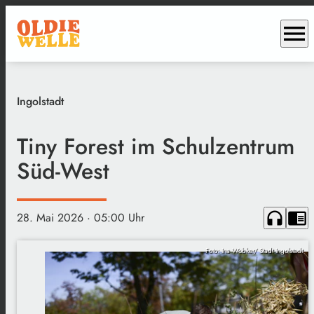
menu
Ingolstadt
Tiny Forest im Schulzentrum
Süd-West
headphones
chrome_reader_mode
28. Mai 2026
· 05:00 Uhr
Foto: Ina Wobker/ Stadt Ingolstadt