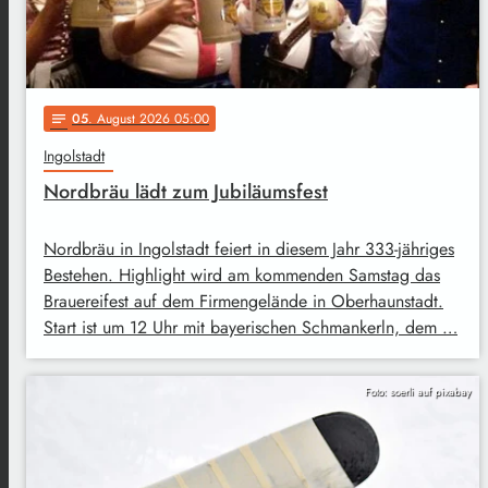
05
. August 2026 05:00
notes
Ingolstadt
Nordbräu lädt zum Jubiläumsfest
Nordbräu in Ingolstadt feiert in diesem Jahr 333-jähriges
Bestehen. Highlight wird am kommenden Samstag das
Brauereifest auf dem Firmengelände in Oberhaunstadt.
Start ist um 12 Uhr mit bayerischen Schmankerln, dem …
Foto: soerli auf pixabay