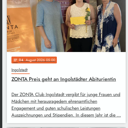
04
. August 2026 05:00
notes
Ingolstadt
ZONTA Preis geht an Ingolstädter Abiturientin
Der ZONTA Club Ingolstadt vergibt für junge Frauen und
Mädchen mit herausragedem ehrenamtlichen
Engagement und guten schulischen Leistungen
Auszeichnungen und Stipendien. In diesem Jahr ist die …