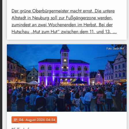
Der grüne Oberbürgermeister macht ernst. Die untere
Altstadt in Neuburg soll zur Fußgängerzone werden,
zumindest an zwei Wochenenden im Herbst. Bei der
Hutschau „Mut zum Hut“ zwischen dem 11. und 13. …
Foto: Stadt PAF
06
. August 2026 04:54
notes